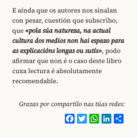
E aínda que os autores nos sinalan
con pesar, cuestión que subscribo,
que
«pola súa natureza, na actual
cultura dos medios non hai espazo para
as explicacións longas ou sutís»
, podo
afirmar que non é o caso deste libro
cuxa lectura é absolutamente
recomendable.
Grazas por compartilo nas túas redes:
Facebook
Twitter
WhatsA
Linke
Co