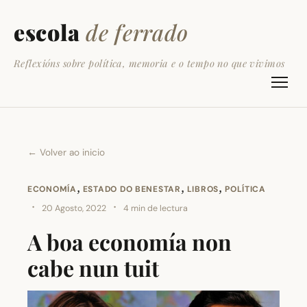
escola
de ferrado
Reflexións sobre política, memoria e o tempo no que vivimos
← Volver ao inicio
,
,
,
ECONOMÍA
ESTADO DO BENESTAR
LIBROS
POLÍTICA
·
·
20 Agosto, 2022
4 min de lectura
A boa economía non
cabe nun tuit