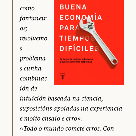
como
fontaneir
os;
resolvemo
s
problema
s cunha
combinac
ión de
intuición baseada na ciencia,
suposicións apoiadas na experiencia
e moito ensaio e erro».
«Todo o mundo comete erros. Con