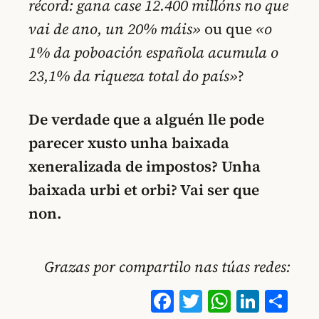
récord: gana case 12.400 millóns no que
vai de ano, un 20% máis»
ou que
«o
1% da poboación española acumula o
23,1% da riqueza total do país»
?
De verdade que a alguén lle pode
parecer xusto unha baixada
xeneralizada de impostos? Unha
baixada urbi et orbi? Vai ser que
non.
Grazas por compartilo nas túas redes:
Facebook
Twitter
WhatsA
Linke
Co