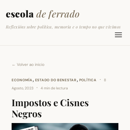
escola
de ferrado
Reflexións sobre política, memoria e o tempo no que vivimos
← Volver ao inicio
,
,
·
ECONOMÍA
ESTADO DO BENESTAR
POLÍTICA
8
·
Agosto, 2023
4 min de lectura
Impostos e Cisnes
Negros