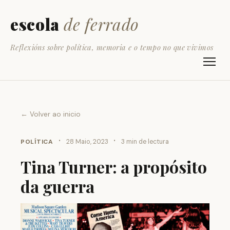
escola
de ferrado
Reflexións sobre política, memoria e o tempo no que vivimos
← Volver ao inicio
·
·
POLÍTICA
28 Maio, 2023
3 min de lectura
Tina Turner: a propósito
da guerra