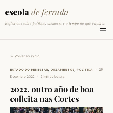
escola
de ferrado
Reflexións sobre política, memoria e o tempo no que vivimos
← Volver ao inicio
,
,
·
ESTADO DO BENESTAR
ORZAMENTOS
POLÍTICA
28
·
Decembro, 2022
3 min de lectura
2022, outro año de boa
colleita nas Cortes