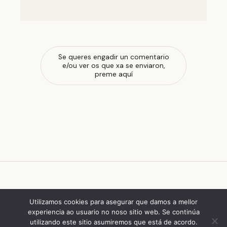
Se queres engadir un comentario
e/ou ver os que xa se enviaron,
preme aquí
escola de ferrado
Utilizamos cookies para asegurar que damos a mellor
experiencia ao usuario no noso sitio web. Se continúa
utilizando este sitio asumiremos que está de acordo.
© 2026 escola de ferrado