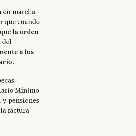
a en marcha
cir que cuando
rque
la orden
 del
mente a los
ario.
becas
Salario Mínimo
l y pensiones
la factura