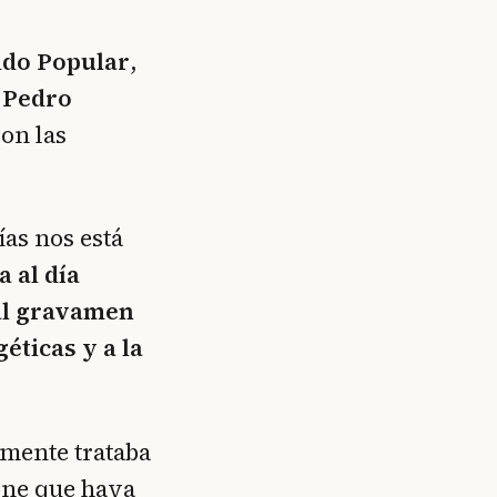
ido Popular
,
,
Pedro
son las
ías nos está
a al día
 al gravamen
éticas y a la
lmente trataba
ne que haya