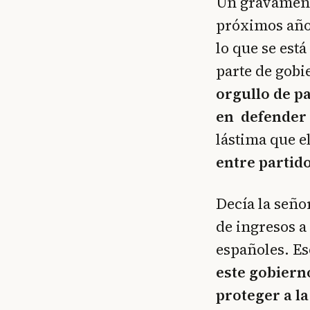
Un gravamen d
próximos años
lo que se est
parte de gobi
orgullo de p
en defender 
lástima que e
entre partid
Decía la señ
de ingresos a
españoles. Es
este gobiern
proteger a la