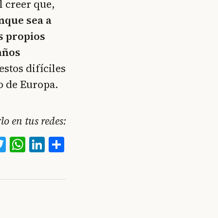
l creer que,
nque sea a
s propios
años
stos difíciles
o de Europa.
o en tus redes:
acebook
Twitter
WhatsApp
LinkedIn
Compartir