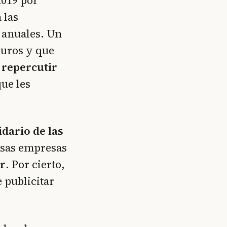
2019 por
 las
 anuales. Un
euros y que
 repercutir
que les
dario de las
esas empresas
er
. Por cierto,
 publicitar