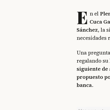
E
n el
Ple
Cuca G
Sánchez
, la 
necesidades r
Una pregunta 
regalando su 
siguiente de
propuesto po
banca
.