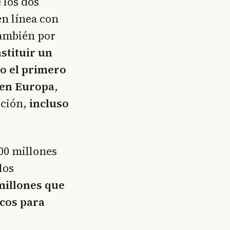
 los dos
en línea con
también por
stituir un
o el primero
 en Europa
,
pción,
incluso
00 millones
los
 millones que
icos para