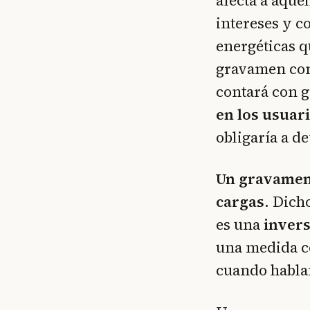
afecta a aque
intereses y c
energéticas q
gravamen con 
contará con g
en los usuar
obligaría a d
Un gravamen 
cargas.
Dicho
es una
invers
una medida co
cuando hablan