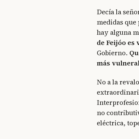
Decía la señ
medidas que 
hay alguna m
de Feijóo es
Gobierno.
Qu
más vulnerab
No a la reval
extraordinari
Interprofesio
no contributiv
eléctrica, top