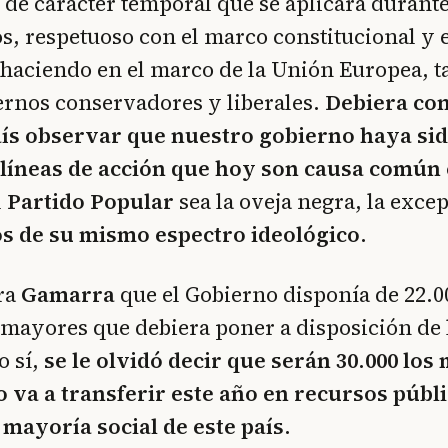
e carácter temporal que se aplicará durante
, respetuoso con el marco constitucional y 
á haciendo en el marco de la Unión Europea, 
ernos conservadores y liberales.
Debiera con
aís observar que nuestro gobierno haya sid
líneas de acción que hoy son causa común
l
Partido Popular
sea la oveja negra, la exce
os de su mismo espectro ideológico.
ora
Gamarra
que el Gobierno disponía de 22.0
 mayores que debiera poner a disposición de 
o sí,
se le olvidó decir que serán 30.000 los
o va a transferir este año en recursos públ
 mayoría social de este país.