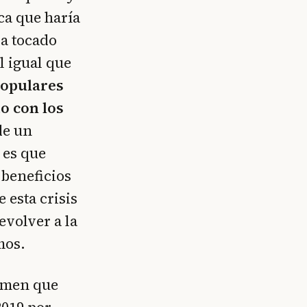
ca que haría
ra tocado
l igual que
populares
o con los
de un
 es que
 beneficios
 esta crisis
volver a la
mos.
amen que