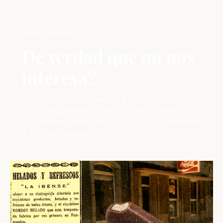
ÚLTIMO ARTÍCULO
·
MEDIOAMBIENTE
3 agosto, 2026
De verdad que no nos
interesa?
Es injustificable que un político pueda
decir alegremente que un gran pacto de
las fuerzas políticas es algo que no interesa
a la ciudadanía