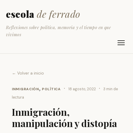
escola
de ferrado
Reflexiones sobre política, memoria y el tiempo en que
vivimos
← Volver a inicio
,
·
·
INMIGRACIÓN
POLÍTICA
18 agosto, 2022
3 min de
lectura
Inmigración,
manipulación y distopía