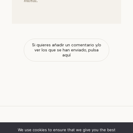
moral.
Si quieres añadir un comentario y/o
ver los que se han enviado, pulsa
aquí
escola de ferrado
We use cookies to ensure that we give you the best