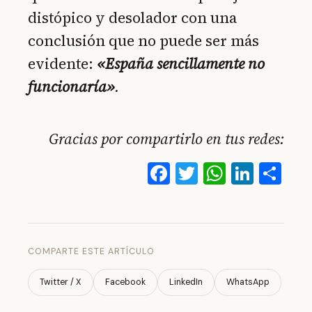
distópico y desolador con una
conclusión que no puede ser más
evidente:
«España sencillamente no
funcionaría»
.
Gracias por compartirlo en tus redes:
Facebook
Twitter
WhatsA
Linke
Co
COMPARTE ESTE ARTÍCULO
Twitter / X
Facebook
LinkedIn
WhatsApp