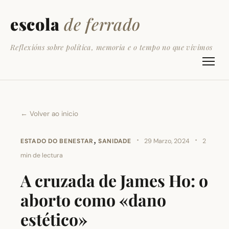
escola
de ferrado
Reflexións sobre política, memoria e o tempo no que vivimos
← Volver ao inicio
,
·
·
ESTADO DO BENESTAR
SANIDADE
29 Marzo, 2024
2
min de lectura
A cruzada de James Ho: o
aborto como «dano
estético»