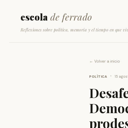
escola
de ferrado
Reflexiones sobre política, memoria y el tiempo en que vi
← Volver a inicio
·
POLÍTICA
15 agos
Desafe
Democ
prode