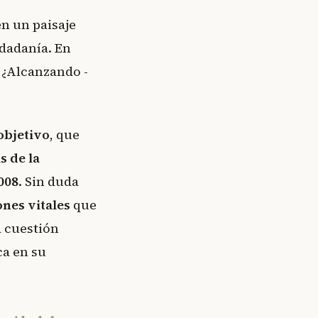
en un paisaje
udadanía. En
. ¿Alcanzando -
objetivo
, que
s de la
008
. Sin duda
ones vitales
que
a cuestión
ca en su