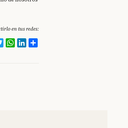
irlo en tus redes:
acebook
Twitter
WhatsApp
LinkedIn
Compartir