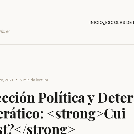
INICIO
¿ESCOLAS DE
vimos
·
to, 2021
2 min de lectura
cción Política y Dete
rático: <strong>Cui
st?</strong>