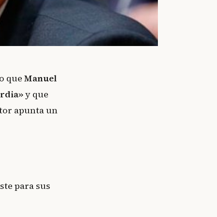
ulo que
Manuel
rdia»
y que
utor apunta un
oste para sus