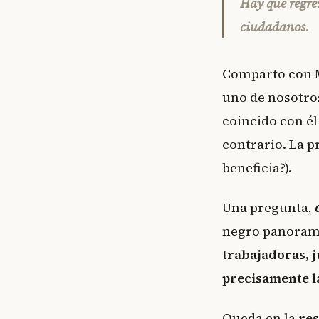
Hay que regres
ciudadanos.
Comparto con
uno de nosotros
coincido con él
contrario. La 
beneficia?).
Una pregunta,
negro panoram
trabajadoras, j
precisamente la
Queda en la
re