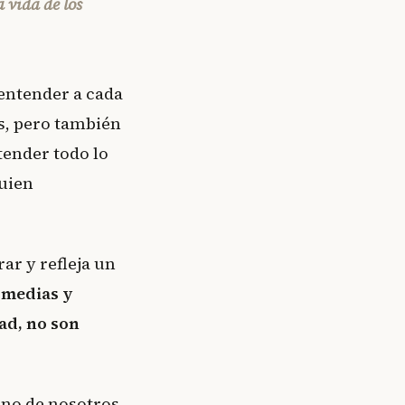
a vida de los
entender a cada
as, pero también
tender todo lo
uien
ar y refleja un
s medias y
ad, no son
uno de nosotros