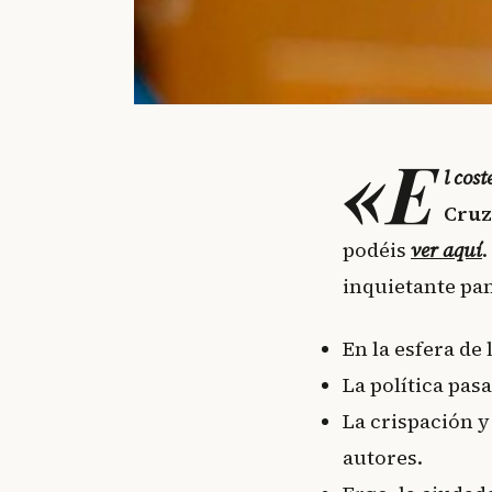
«E
l cos
Cru
podéis
ver aquí
.
inquietante pa
En la esfera de 
La política pas
La crispación y
autores.