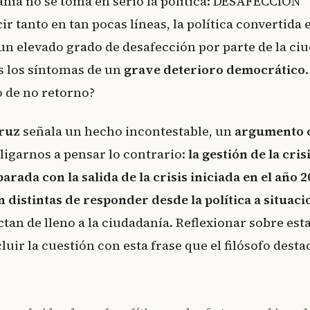
anía no se toma en serio la política: DESAFECCIÓN
ir tanto en tan pocas líneas, la política convertida 
un elevado grado de desafección por parte de la ci
os los síntomas de un
grave deterioro democrático
o de no retorno?
ruz
señala un hecho incontestable, un
argumento 
ligarnos a pensar lo contrario:
la gestión de la crisi
ada con la salida de la crisis iniciada en el año 2
 distintas de responder desde la política a situaci
ctan de lleno a la ciudadanía. Reflexionar sobre est
luir la cuestión con esta frase que el filósofo desta