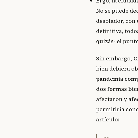
Ergo, la ciudad
No se puede dec
desolador, con 
definitiva, tod
quizás- el punt
Sin embargo,
C
bien debiera ob
pandemia compar
dos formas bien
afectaron y afe
permitiría conc
artículo: