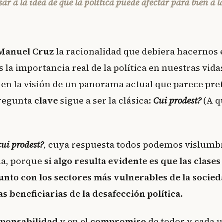
ar a la idea de que la política puede afectar para bien a l
Manuel Cruz
la racionalidad que debiera hacernos 
 la importancia real de la política en nuestras vid
 en la visión de un panorama actual que parece pre
pregunta
clave
sigue a ser la clásica:
Cui prodest?
(A q
cui prodest?
, cuya respuesta todos podemos vislumbr
a, porque
si algo resulta evidente es que las clase
unto con los sectores más vulnerables de la socied
s beneficiarias de la desafección política
.
sponsabilidad
y en el
compromiso
de todos y cada 