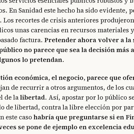
os servicios esenciales públicos robustos y b
. En Sanidad este hecho ha sido evidente, 
 Los recortes de crisis anteriores produjeron
licos unas carencias en recursos materiales
pasado factura.
Pretender ahora volver a la
 público no parece que sea la decisión más
lgunos lo pretendan
.
tión económica, el negocio, parece que of
ejan de recurrir a otros argumentos, de los cu
l de la
libertad
. Así, apostar por lo público s
o de libertad, contra la libre elección por par
n este caso
habría que preguntarse si en Fin
eces se pone de ejemplo en excelencia edu