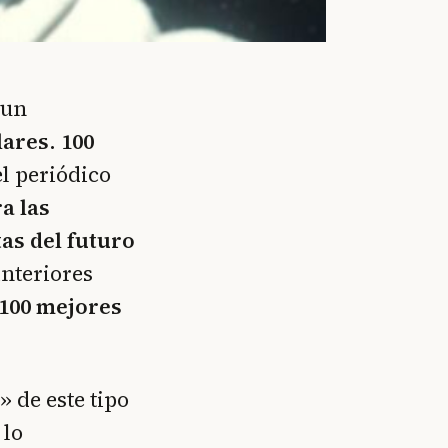
 un
ares. 100
el periódico
a las
tas del futuro
interiores
 100 mejores
 de este tipo
 lo