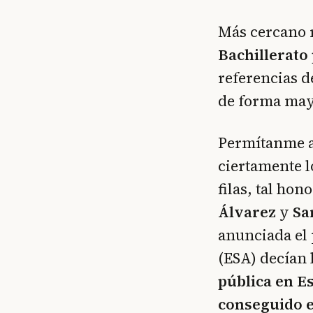
Más cercano r
Bachillerato 
referencias d
de forma may
Permítanme ac
ciertamente l
filas, tal ho
Álvarez
y
Sa
anunciada el
(ESA) decían 
pública en E
conseguido e