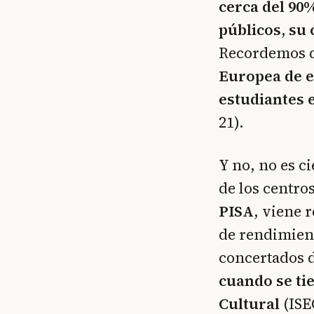
cerca del 90
públicos, su
Recordemos 
Europea de e
estudiantes 
21).
Y no, no es ci
de los centro
PISA
, viene 
de rendimient
concertados d
cuando se ti
Cultural
(ISE