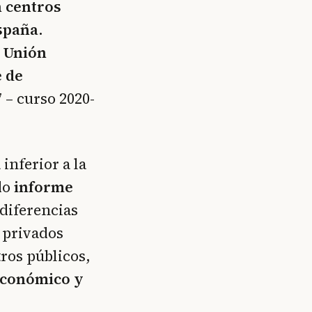
n centros
España
.
a Unión
 de
 – curso 2020-
 inferior a la
do
informe
 diferencias
y privados
ros públicos,
 Económico y