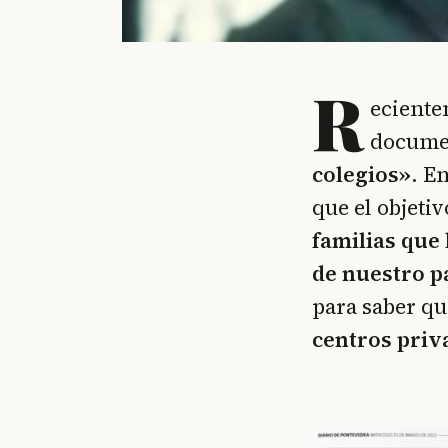
R
eciente
documen
colegios»
. E
que el objeti
familias que 
de nuestro p
para saber q
centros priv