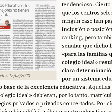
tendencioso. Cierto
que los centros sel
ningún caso han pa
inclusión o posición
ranking, pero tambi
señalar que dicho l
«para las familias 
colegio ideal» resu
clara determinació
edra, 15/03/2023
por un sistema edu
 base de la excelencia educativa
. Aquellas
olegio ideal» debieran, por lo tanto, matricula
legios privados o privados concertados. Por ci
drían bien difícil, sólo un centro educativo, 