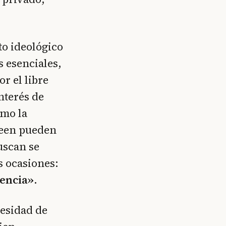
to ideológico
s esenciales,
r el libre
nterés de
imo la
creen pueden
uscan se
s ocasiones:
cencia»
.
cesidad de