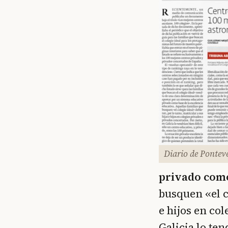
Diario de Pontev
privado como
busquen «el c
e hijos en co
Galicia lo ten