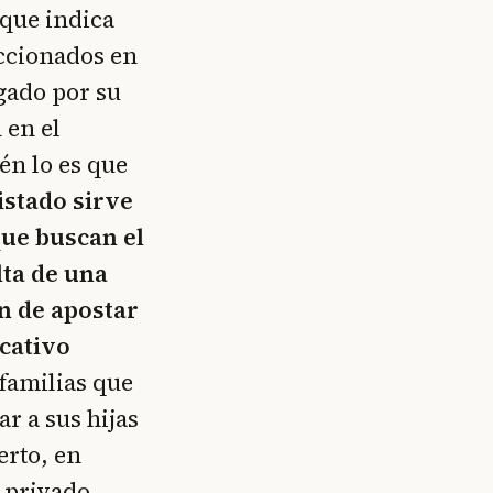
 que indica
eccionados en
gado por su
 en el
én lo es que
istado sirve
que buscan el
lta de una
n de apostar
cativo
 familias que
r a sus hijas
erto, en
y privado,