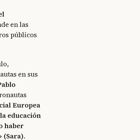
el
de en las
ros públicos
lo,
autas en sus
Pablo
tronautas
cial Europea
la educación
lo haber
» (Sara).