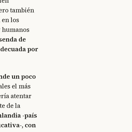
ien
pero también
 en los
 y humanos
 senda de
 adecuada por
ende un poco
ales el más
ería atentar
te de la
landia -país
cativa-, con