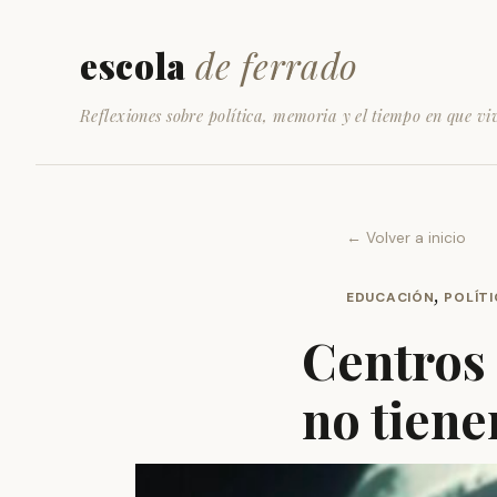
escola
de ferrado
Reflexiones sobre política, memoria y el tiempo en que vi
← Volver a inicio
,
EDUCACIÓN
POLÍT
Centros 
no tiene