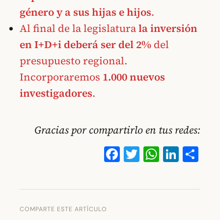
género y a sus hijas e hijos
.
Al final de la legislatura
la inversión
en I+D+i deberá ser del 2%
del
presupuesto regional.
Incorporaremos
1.000 nuevos
investigadores
.
Gracias por compartirlo en tus redes:
Facebook
Twitter
WhatsA
Linke
Co
COMPARTE ESTE ARTÍCULO