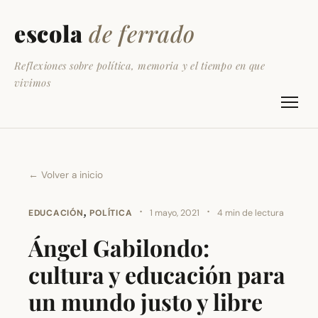
escola
de ferrado
Reflexiones sobre política, memoria y el tiempo en que
vivimos
← Volver a inicio
,
·
·
EDUCACIÓN
POLÍTICA
1 mayo, 2021
4 min de lectura
Ángel Gabilondo:
cultura y educación para
un mundo justo y libre