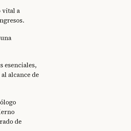
vital a
ingresos.
a una
s esenciales,
 al alcance de
iólogo
ierno
grado de