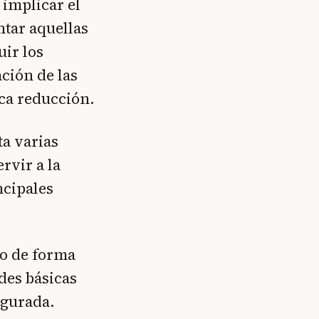
 implicar el
ntar aquellas
ir los
ción de las
ca reducción.
a varias
rvir a la
ncipales
mo de forma
des básicas
egurada.