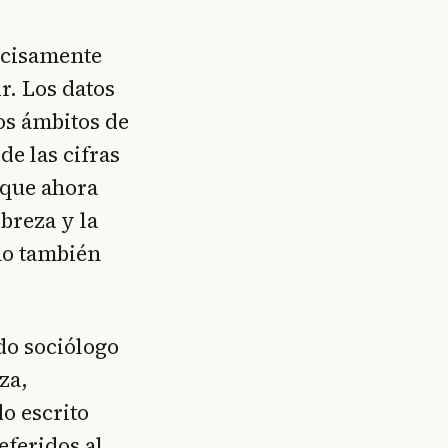
ecisamente
r. Los datos
os ámbitos de
e las cifras
 que ahora
breza y la
ino también
o sociólogo
za,
o escrito
eferidos al