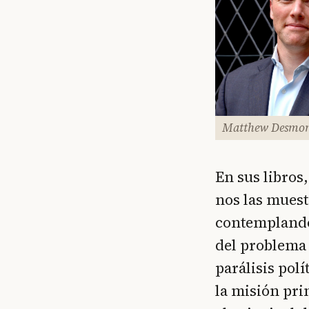
Matthew Desmo
En sus libros
nos las mues
contemplando 
del problema 
parálisis pol
la misión prin