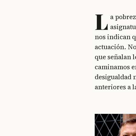
L
a pobrez
asignatu
nos indican q
actuación. No
que señalan l
caminamos en 
desigualdad n
anteriores a 