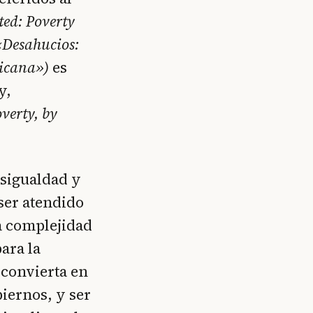
ted: Poverty
«Desahucios:
ricana»)
es
y,
verty, by
.
esigualdad y
ser atendido
a complejidad
ara la
 convierta en
biernos, y ser