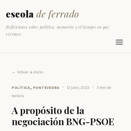
escola
de ferrado
Reflexiones sobre política, memoria y el tiempo en que
vivimos
← Volver a inicio
,
·
·
POLÍTICA
PONTEVEDRA
12 junio, 2023
3 min de
lectura
A propósito de la
negociación BNG-PSOE