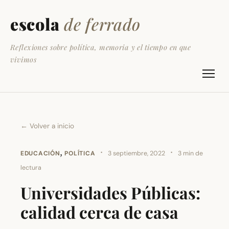
escola
de ferrado
Reflexiones sobre política, memoria y el tiempo en que
vivimos
← Volver a inicio
,
·
·
EDUCACIÓN
POLÍTICA
3 septiembre, 2022
3 min de
lectura
Universidades Públicas:
calidad cerca de casa