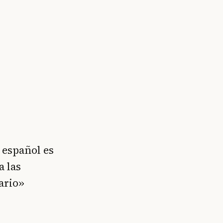
 español es
a las
ario»