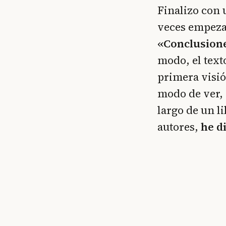
Finalizo con
veces empezamo
«Conclusion
modo, el text
primera visió
modo de ver, 
largo de un l
autores,
he d