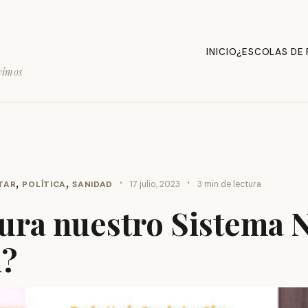
INICIO
¿ESCOLAS DE
vimos
,
,
·
·
TAR
POLÍTICA
SANIDAD
17 julio, 2023
3 min de lectura
ura nuestro Sistema 
d?