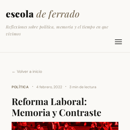
escola
de ferrado
Reflexiones sobre política, memoria y el tiempo en que
vivimos
← Volver a inicio
·
·
POLÍTICA
4 febrero, 2022
3 min de lectura
Reforma Laboral:
Memoria y Contraste