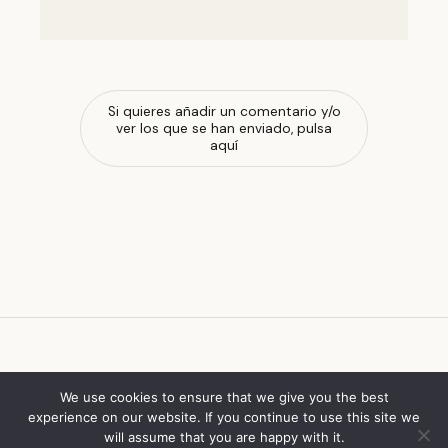
Si quieres añadir un comentario y/o
ver los que se han enviado, pulsa
aquí
escola de ferrado
We use cookies to ensure that we give you the best
experience on our website. If you continue to use this site we
will assume that you are happy with it.
© 2026 escola de ferrado