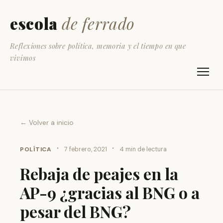
escola
de ferrado
Reflexiones sobre política, memoria y el tiempo en que
vivimos
← Volver a inicio
·
·
POLÍTICA
7 febrero, 2021
4 min de lectura
Rebaja de peajes en la
AP-9 ¿gracias al BNG o a
pesar del BNG?