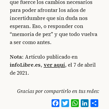
que fuerce los cambios necesarios
para poder afrontar los años de
incertidumbre que sin duda nos
esperan. Eso, o responder con
“memoria de pez” y que todo vuelva
a ser como antes.
Nota
: Artículo publicado en
infoLibre.es
,
ver aquí
, el 7 de abril
de 2021.
Gracias por compartirlo en tus redes:
Facebook
Twitter
WhatsA
Linke
Co