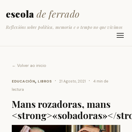
escola
de ferrado
Reflexións sobre política, memoria e o tempo no que vivimos
← Volver ao inicio
,
·
·
EDUCACIÓN
LIBROS
21 Agosto, 2021
4 min de
lectura
Mans rozadoras, mans
<strong>«sobadoras»</str