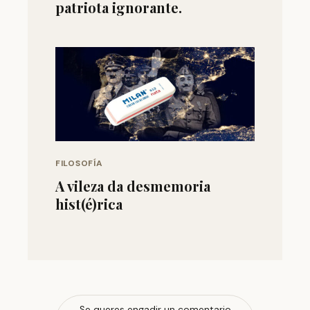
patriota ignorante.
FILOSOFÍA
A vileza da desmemoria
hist(é)rica
Se queres engadir un comentario