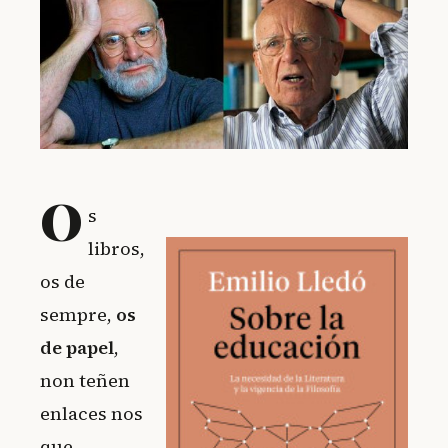
O
s
libros,
os de
sempre,
os
de papel
,
non teñen
enlaces nos
que