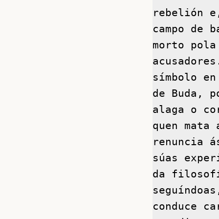
rebelión e
campo de b
morto pola
acusadores
símbolo en
de Buda, p
alaga o co
quen mata 
renuncia á
súas exper
da filosof
seguíndoas
conduce ca