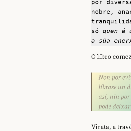
por divers
nobre, ana
tranquilid
só 
quen é 
a súa ener
O libro comez
Non por evi
líbrase un d
así, nin po
pode deixar
Virata, a tra