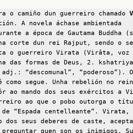
ra o camiño dun guerreiro chamado 
ción. A novela áchase ambientada 
urante a época de Gautama Buddha (s
na corte dun rei Rajput, sendo o se
ta o guerreiro Virata (Virâta, voz 
ha das formas de Deus, 2. kshatriya
 adj.: “descomunal”, “poderoso”). O
é como segue. Unha rebelión no rein
ór ao mando dos seus exércitos a Vi
rreiro ao que o pobo outorga o títu
 de “Espada centelleante”. Virata, 
o dos seus deberes de caste, acepta
 preguntar quen son os inimigos. Su