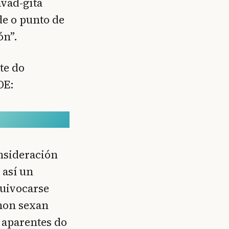
avad-gītā
de o punto de
ón”.
te do
OE:
onsideración
 así un
quivocarse
 non sexan
s aparentes do