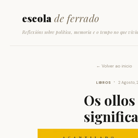
escola
de ferrado
Reflexións sobre política, memoria e o tempo no que vivi
← Volver ao inicio
·
LIBROS
2 Agosto, 
Os ollos
signific