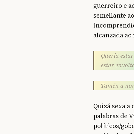
guerreiro e a
semellante ao
incomprendida
alcanzada ao f
Quería estar 
estar envolt
Tamén a non
Quizá sexa a 
palabras de Vi
políticos/gob