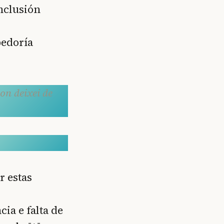
nclusión
bedoría
non deixei de
r estas
ia e falta de