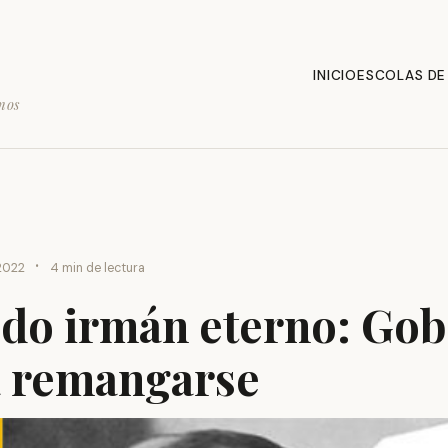
INICIO
ESCOLAS DE
mos
·
2022
4 min de lectura
 do irmán eterno: Go
a remangarse