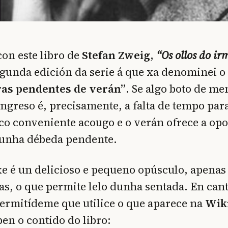
on este libro de
Stefan Zweig
,
“Os ollos do ir
gunda edición da serie á que xa denominei o
ras pendentes de verán”
. Se algo boto de me
ongreso é, precisamente, a falta de tempo par
 co conveniente acougo e o verán ofrece a op
dunha débeda pendente.
xe é un delicioso e pequeno opúsculo, apena
as, o que permite lelo dunha sentada. En cant
ermitídeme que utilice o que aparece na
Wik
en o contido do libro: