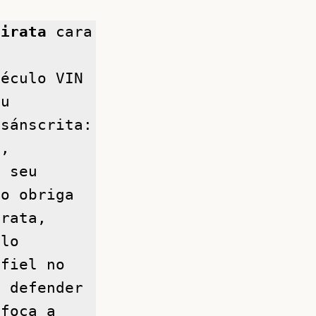
Virata
 cara 
éculo VIN 
u 
sánscrita: 
, 
 seu 
o obriga 
rata, 
lo 
fiel no 
 defender 
foca a 