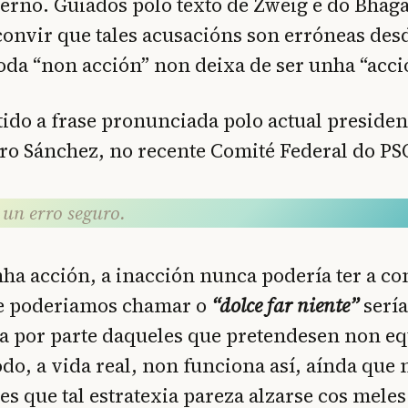
erno. Guiados polo texto de Zweig e do Bhag
onvir que tales acusacións son erróneas des
toda “non acción” non deixa de ser unha “acci
tido a frase pronunciada polo actual presiden
ro Sánchez, no recente Comité Federal do PS
 un erro seguro.
ha acción, a inacción nunca podería ter a c
ue poderiamos chamar o
“dolce far niente”
sería
a por parte daqueles que pretendesen non e
do, a vida real, non funciona así, aínda que
es que tal estratexia pareza alzarse cos mele