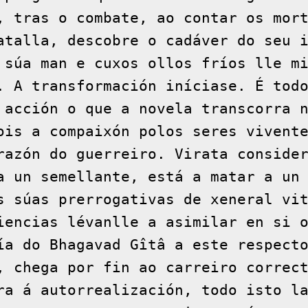
, tras o combate, ao contar os mort
atalla, descobre o cadáver do seu i
 súa man e cuxos ollos fríos lle mi
. A transformación iníciase. É todo
 acción o que a novela transcorra n
ois a compaixón polos seres vivente
razón do guerreiro. Virata consider
a un semellante, está a matar a un 
s súas prerrogativas de xeneral vit
iencias lévanlle a asimilar en si o
ía do Bhagavad Gîtâ a este respecto
, chega por fin ao carreiro correct
ra á autorrealización, todo isto la