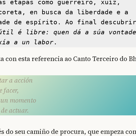
as etapas como guerreiro, xuíz, 
coreta, en busca da liberdade e a 
ade de espírito. Ao final descubrir
útil é libre: quen dá a súa vontade
xía a un labor
.
a con esta referencia ao Canto Terceiro do B
tar a acción
e facer,
r un momento
 de actuar.
vés do seu camiño de procura, que empeza co