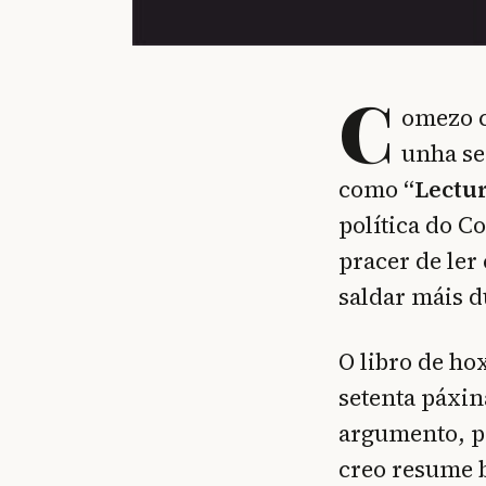
C
omezo c
unha se
como
“Lectu
política do C
pracer de ler
saldar máis 
O libro de ho
setenta páxin
argumento, p
creo resume b