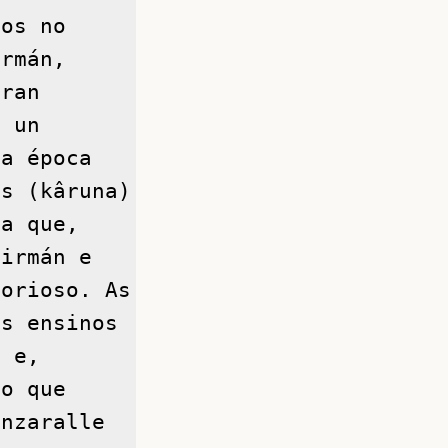
os no 
rmán, 
ran 
 un 
a época 
s (kâruna) 
a que, 
irmán e 
orioso. As 
s ensinos 
 e, 
o que 
nzaralle 