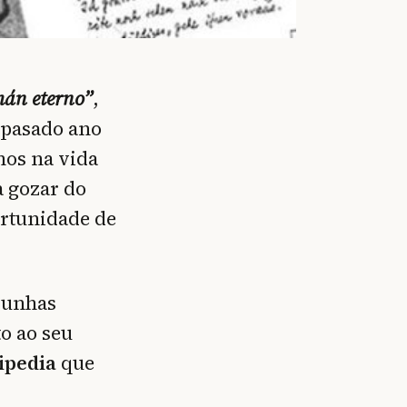
mán eterno”
,
 pasado ano
nos na vida
a gozar do
ortunidade de
s unhas
o ao seu
ipedia
que