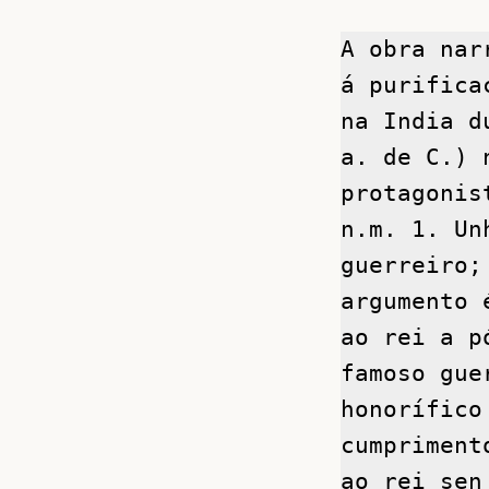
A obra nar
á purifica
na India d
a. de C.) 
protagonis
n.m. 1. Un
guerreiro;
argumento 
ao rei a p
famoso gue
honorífico
cumpriment
ao rei sen