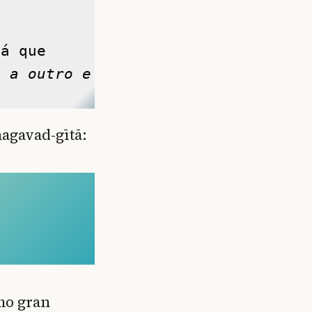
á que 
 a outro e 
hagavad-gītā:
mo gran