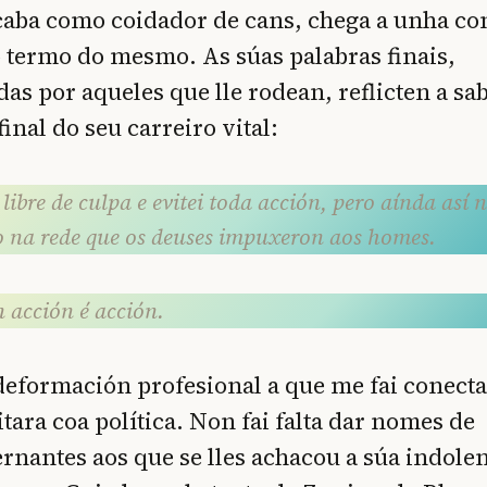
caba como coidador de cans, chega a unha co
 termo do mesmo. As súas palabras finais,
s por aqueles que lle rodean, reflicten a sa
inal do seu carreiro vital:
libre de culpa e evitei toda acción, pero aínda así 
o na rede que os deuses impuxeron aos homes.
 acción é acción.
deformación profesional a que me fai conecta
tara coa política. Non fai falta dar nomes de
ernantes aos que se lles achacou a súa indolenc