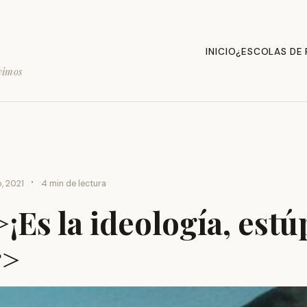
INICIO
¿ESCOLAS DE
vimos
·
, 2021
4 min de lectura
¡Es la ideología, estú
g>