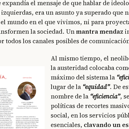
e expandía el mensaje de que hablar de ideolo
 izquierdas, era un asunto ya superado que n
 el mundo en el que vivimos, ni para proyecta
ransformen la sociedad. Un
mantra mendaz
i
or todos los canales posibles de comunicació
Al mismo tiempo, el neolib
la austeridad colocaba com
máximo del sistema la
“efic
lugar de la
“equidad”
. De e
nombre de la
“eficiencia”
, s
políticas de recortes masivo
social, en los servicios púb
esenciales,
clavando un es