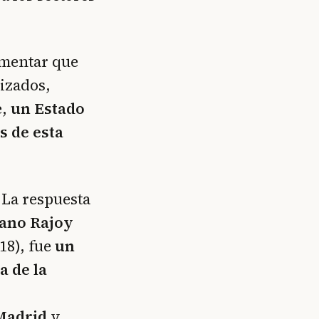
umentar que
izados,
e,
un Estado
s de esta
 La respuesta
ano Rajoy
18), fue
un
a de la
Madrid
y