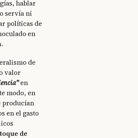
gías, hablar
o servía ni
r políticas de
noculado en
n.
eralismo de
o valor
iencia”
en
ste modo, en
e producían
s en el gasto
licos
toque de