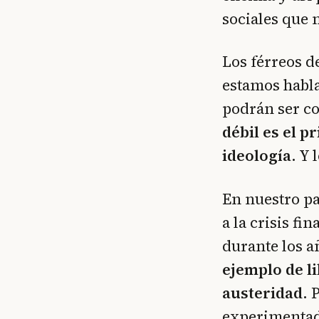
sociales que 
Los férreos 
estamos habla
podrán ser c
débil es el p
ideología
. Y 
En nuestro pa
a la crisis f
durante los a
ejemplo de li
austeridad
. 
experimentada