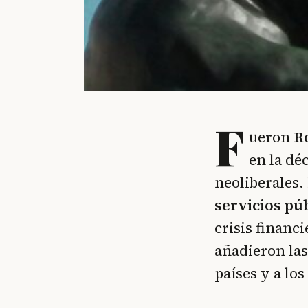
F
ueron
R
en la dé
neoliberales
servicios pú
crisis financi
añadieron la
países y a lo