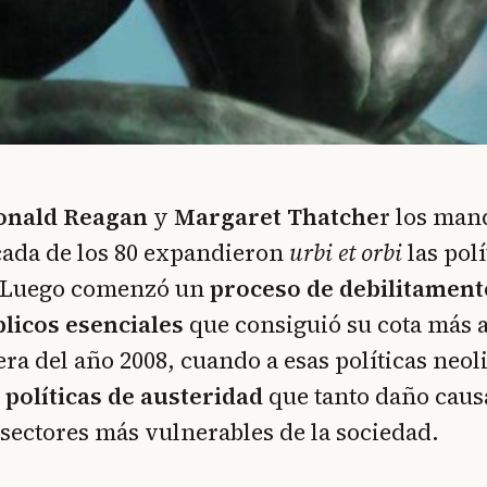
onald Reagan
y
Margaret Thatche
r los man
cada de los 80 expandieron
urbi et orbi
las polí
. Luego comenzó un
proceso de debilitament
blicos esenciales
que consiguió su cota más a
era del año 2008, cuando a esas políticas neoli
s
políticas de austeridad
que tanto daño caus
s sectores más vulnerables de la sociedad.