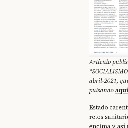
Artículo public
“SOCIALISMO
abril-2021, qu
pulsando
aqu
Estado carent
retos sanitar
encima y así 