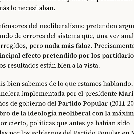
más lo necesitaban.
defensores del neoliberalismo pretenden arg
ndo de errores del sistema que, una vez anal
orregidos, pero
nada más falaz
. Precisament
rincipal efecto pretendido por los partidario
los resultados están bien a la vista.
ís bien sabemos de lo que estamos hablando.
inanciera implementada por el presidente
Mari
ños de gobierno del
Partido Popular
(2011-20
bro de la ideología neoliberal con la máxim
Por cierto, políticas que antes ya habían sido
s por los gobiernos del Partido Popular en