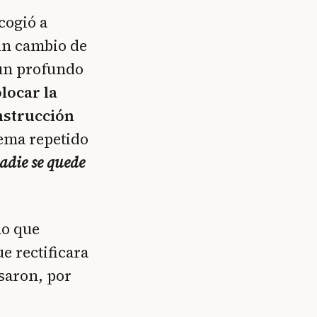
cogió a
 un cambio de
 un profundo
locar la
nstrucción
lema repetido
adie se quede
no que
e rectificara
usaron, por