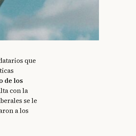
datarios que
ticas
o de los
lta con la
berales se le
aron a los