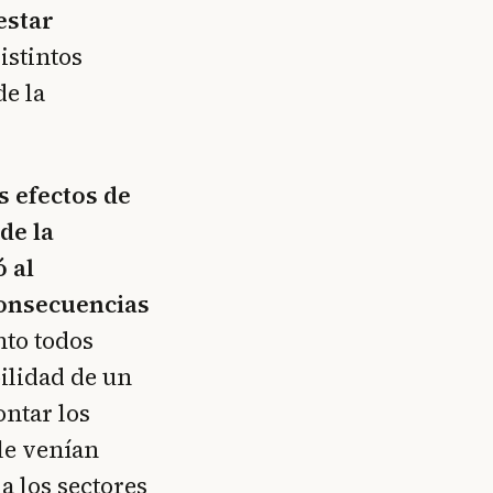
estar
istintos
de la
s efectos de
 de la
ó al
consecuencias
nto todos
ilidad de un
ontar los
 le venían
a los sectores