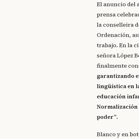
El anuncio del 
prensa celebra
la conselleira 
Ordenación, as
trabajo. En la 
señora López Be
finalmente co
garantizando el
lingüística en 
educación infan
Normalización 
poder”
.
Blanco y en bot