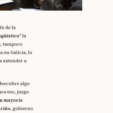
fe de la
ngüístico”
la
so, tampoco
 en Galicia, lo
a extender a
 descubre algo
ara eso, juzgo
su mayoría
uriño
, gobierno