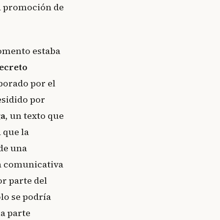
la promoción de
omento estaba
ecreto
borado por el
sidido por
ga
, un texto que
 que la
de una
 comunicativa
or parte del
lo se podría
a parte