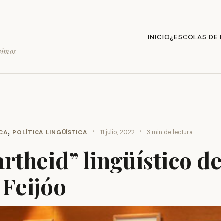
INICIO
¿ESCOLAS DE
vimos
,
·
·
ICA
POLÍTICA LINGÜÍSTICA
11 julio, 2022
3 min de lectura
artheid” lingüístico d
Feijóo