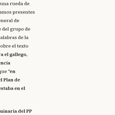
n una rueda de
bamos presentes
eneral de
 del grupo de
alabras de la
obre el texto
 el gallego,
encia
rque
“en
l Plan de
staba en el
uinaria del PP