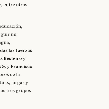
e, entre otras
 Educación,
eguir un
ngua,
odas las fuerzas
z Besteiro
y
NG
, y
Francisco
ros de la
duas, largas y
los tres grupos