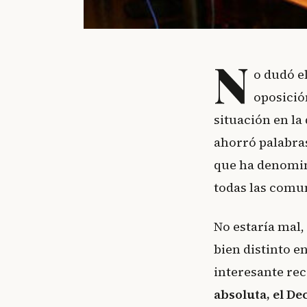
N
o dudó el
oposició
situación en la
ahorró palabras
que ha denom
todas las comu
No estaría mal,
bien distinto e
interesante rec
absoluta, el De