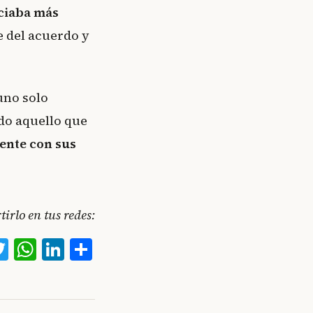
iciaba más
e del acuerdo y
uno solo
do aquello que
ente con sus
irlo en tus redes:
acebook
Twitter
WhatsApp
LinkedIn
Compartir