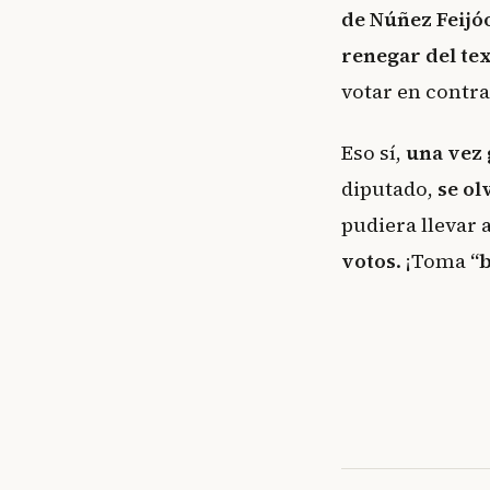
de Núñez Feijóo
renegar del te
votar en contr
Eso sí,
una vez 
diputado,
se ol
pudiera llevar 
votos
. ¡Toma
“