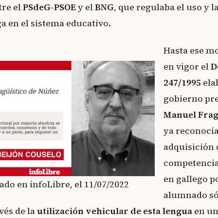
tre el
PSdeG-PSOE
y el
BNG
, que regulaba el uso y 
ga en el sistema educativo.
Hasta ese m
en vigor el
D
247/1995
ela
gobierno pre
Manuel Fra
ya reconocía
adquisición 
competencia
en gallego p
ado en infoLibre, el 11/07/2022
alumnado só
vés de la
utilización vehicular de esta lengua
en un