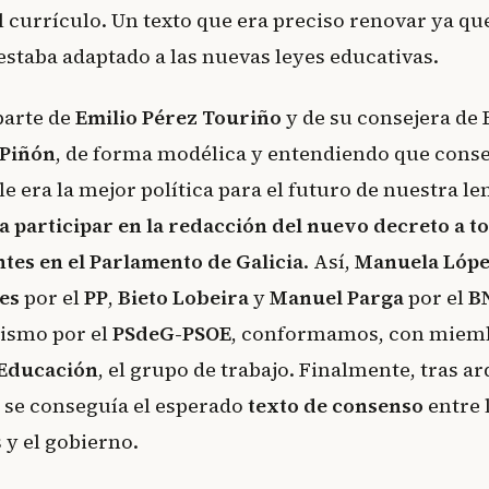
el currículo. Un texto que era preciso renovar ya qu
estaba adaptado a las nuevas leyes educativas.
parte de
Emilio Pérez Touriño
y de su consejera de
 Piñón
, de forma modélica y entendiendo que cons
e era la mejor política para el futuro de nuestra le
 a participar en la redacción del nuevo decreto a t
ntes en el Parlamento de Galicia
. Así,
Manuela Lópe
es
por el
PP
,
Bieto Lobeira
y
Manuel Parga
por el
B
ismo por el
PSdeG-PSOE
, conformamos, con miemb
 Educación
, el grupo de trabajo. Finalmente, tras ar
, se conseguía el esperado
texto de consenso
entre 
 y el gobierno.