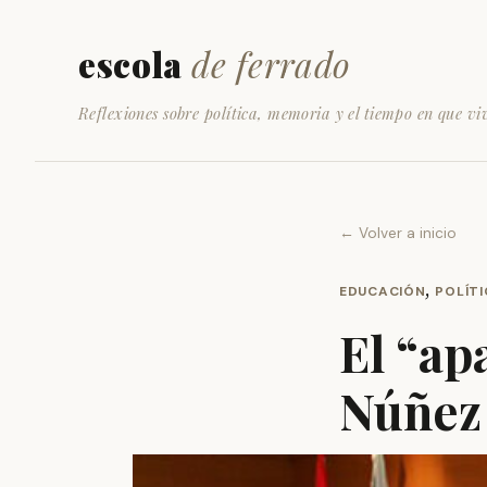
escola
de ferrado
Reflexiones sobre política, memoria y el tiempo en que vi
← Volver a inicio
,
EDUCACIÓN
POLÍT
El “ap
Núñez 