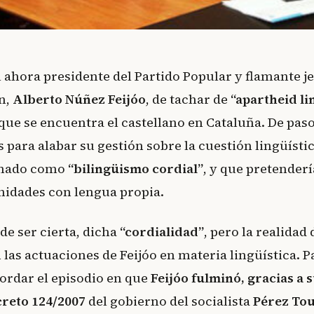
 ahora presidente del Partido Popular y flamante je
n,
Alberto Núñez Feijóo
, de tachar de
“apartheid li
 que se encuentra el castellano en Cataluña. De pa
 para alabar su gestión sobre la cuestión lingüística
inado como
“bilingüismo cordial”
, y que pretenderí
nidades con lengua propia.
 de ser cierta, dicha
“cordialidad”
, pero la realidad
n las actuaciones de Feijóo en materia lingüística. P
ordar el episodio en que
Feijóo fulminó, gracias a 
creto 124/2007
del gobierno del socialista
Pérez To