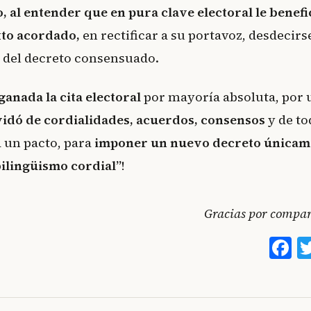
, al entender que en pura clave electoral le benef
xto acordado,
en rectificar a su portavoz, desdecirs
a del decreto consensuado.
ganada la cita electoral
por mayoría absoluta, por 
vidó de cordialidades, acuerdos, consensos
y de to
a un pacto, para
imponer un nuevo decreto únicam
bilingüismo cordial”
!
Gracias por compart
F