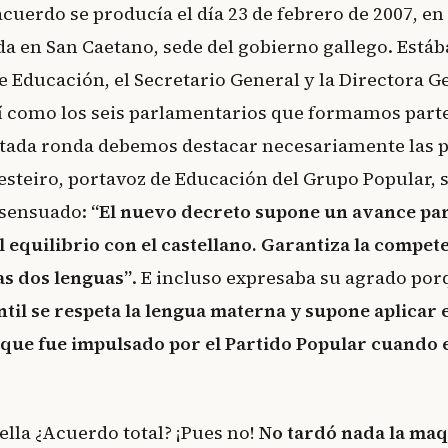
acuerdo se producía el día 23 de febrero de 2007, e
da en San Caetano, sede del gobierno gallego. Está
de Educación, el Secretario General y la Directora G
í como los seis parlamentarios que formamos parte
citada ronda debemos destacar necesariamente las p
steiro, portavoz de Educación del Grupo Popular, s
nsensuado:
“El nuevo decreto supone un avance para
 equilibrio con el castellano. Garantiza la compet
las dos lenguas”
. E incluso expresaba su agrado po
til se respeta la lengua materna y supone aplicar e
que fue impulsado por el Partido Popular cuando e
ella ¿Acuerdo total? ¡Pues no!
No tardó nada la maq