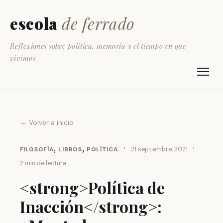
escola
de ferrado
Reflexiones sobre política, memoria y el tiempo en que
vivimos
← Volver a inicio
,
,
·
·
FILOSOFÍA
LIBROS
POLÍTICA
21 septiembre, 2021
2 min de lectura
<strong>Política de
Inacción</strong>: