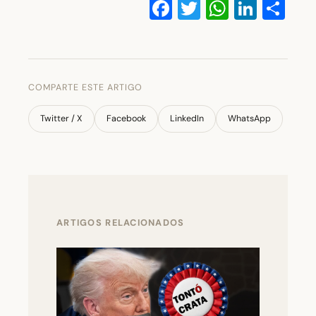
Facebook
Twitter
WhatsA
Linke
Co
COMPARTE ESTE ARTIGO
Twitter / X
Facebook
LinkedIn
WhatsApp
ARTIGOS RELACIONADOS