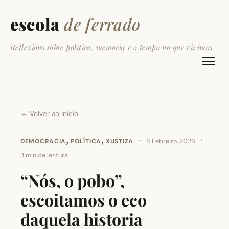
escola
de ferrado
Reflexións sobre política, memoria e o tempo no que vivimos
← Volver ao inicio
,
,
·
·
DEMOCRACIA
POLÍTICA
XUSTIZA
8 Febreiro, 2026
3 min de lectura
“Nós, o pobo”,
escoitamos o eco
daquela historia