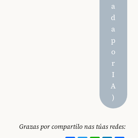
a
d
a
p
o
r
I
A
)
Grazas por compartilo nas túas redes: