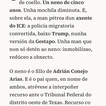
de coello.
Un neno de cinco
anos
. Unha mochila diminuta. E,
sobre ela, a man pétrea dun
axente
do ICE
: a policía migratoria
convertida, baixo
Trump
, nunha
versión da
Gestapo
. Unha man que
non só detén ao neno: inmobilízao,
redúceo a obxecto.
O neno é o fillo de
Adrián Conejo
Arias
. E é o pai quen, en nome de
ambos, atrévese a interpoñer
recurso ante o Tribunal Federal do
distrito oeste de Texas. Recurso co