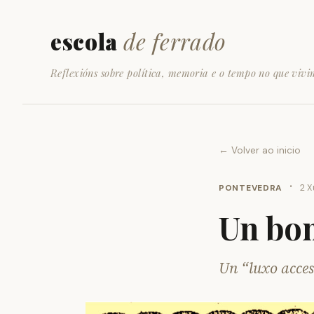
escola
de ferrado
Reflexións sobre política, memoria e o tempo no que vivi
← Volver ao inicio
·
PONTEVEDRA
2 X
Un bo
Un “luxo acces