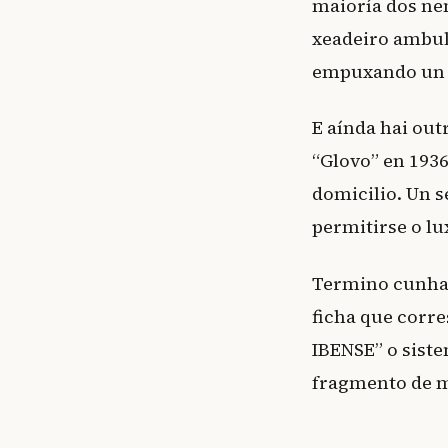
maioría dos ne
xeadeiro ambul
empuxando un 
E aínda hai out
“Glovo” en 1936
domicilio. Un s
permitirse o lu
Termino cunha d
ficha que corre
IBENSE” o siste
fragmento de m