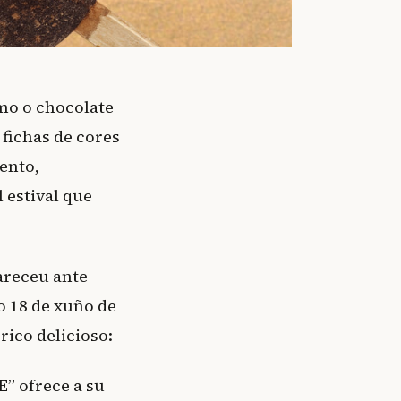
mo o chocolate
 fichas de cores
ento,
 estival que
areceu ante
o 18 de xuño de
rico delicioso:
” ofrece a su