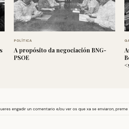
POLÍTICA
GA
s
A propósito da negociación BNG-
A
PSOE
B
<
ueres engadir un comentario e/ou ver os que xa se enviaron, preme