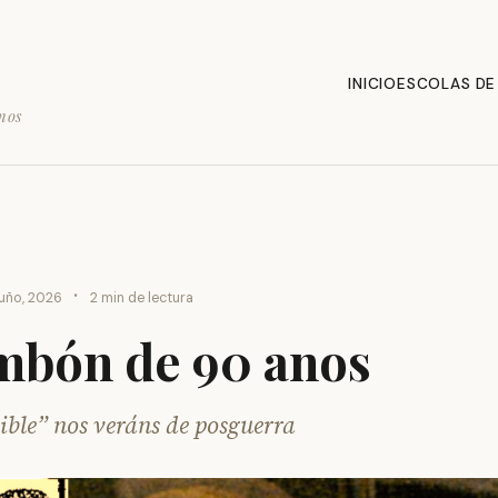
INICIO
ESCOLAS DE
mos
·
uño, 2026
2 min de lectura
mbón de 90 anos
ible” nos veráns de posguerra