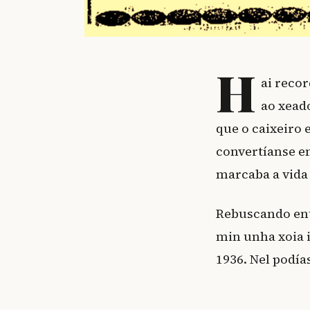
H
ai reco
ao xeado
que o caixeiro
convertíanse en
marcaba a vida
Rebuscando ent
min unha xoia 
1936. Nel podía