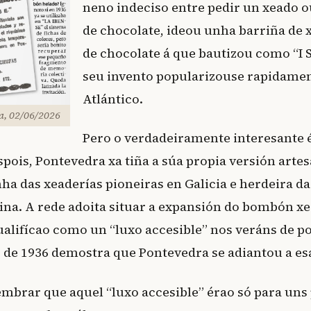
neno indeciso entre pedir un xeado 
de chocolate, ideou unha barriña de 
de chocolate á que bautizou como “I 
seu invento popularizouse rapidamen
Atlántico.
ra, 02/06/2026
Pero o verdadeiramente interesante 
pois, Pontevedra xa tiña a súa propia versión artes
ha das xeaderías pioneiras en Galicia e herdeira da
tina. A rede adoita situar a expansión do bombón x
ualifícao como un “luxo accesible” nos veráns de p
 de 1936 demostra que Pontevedra se adiantou a es
lembrar que aquel “luxo accesible” érao só para uns