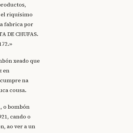
productos,
 el riquísimo
 fabrica por
TA DE CHUFAS.
172.»
bombón xeado que
z en
o cumpre na
uca cousa.
l, o bombón
921, cando o
n, ao ver a un