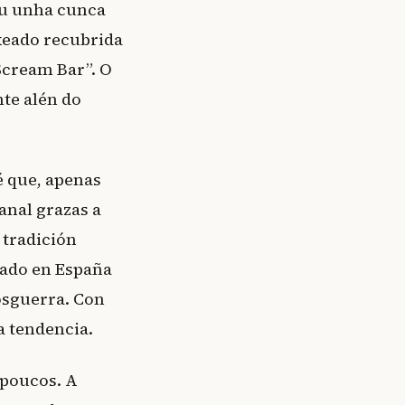
ou unha cunca
xeado recubrida
Scream Bar”. O
te alén do
é que, apenas
anal grazas a
 tradición
eado en España
osguerra. Con
a tendencia.
 poucos. A