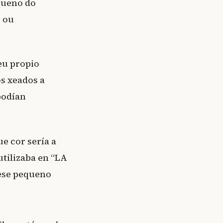
queno do
o ou
seu propio
os xeados a
podían
e cor sería a
utilizaba en “LA
 ese pequeno