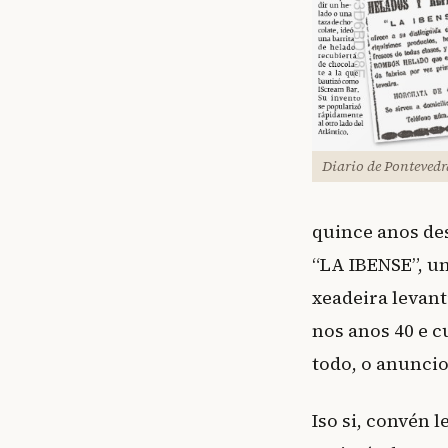
Diario de Ponteved
quince anos des
“LA IBENSE”, un
xeadeira levan
nos anos 40 e c
todo, o anuncio
Iso si, convén 