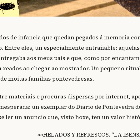
rdos de infancia que quedan pegados á memoria co
. Entre eles, un especialmente entrañable: aquelas
 entregaba aos meus pais e que, como por encantam
 xeados ao chegar ao mostrador. Un pequeno ritual
 de moitas familias pontevedresas.
re materiais e procuras dispersas por internet, ap
inesperada: un exemplar do Diario de Pontevedra d
se ler un anuncio que, visto hoxe, ten un valor histó
««HELADOS Y REFRESCOS. “LA IBENSE