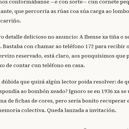
nos conformábanse —e con sorte— cun cornete pe
ante, que percorría as rúas coa súa carga ao lomb
carriño.
ro detalle delicioso no anuncio: A Ibense xa tiña o 
. Bastaba con chamar ao teléfono 172 para recibir 
ervizo reservado, está claro, aos pouquísimos que 
xo de contar cun teléfono en casa.
úbida que quizá algún lector poida resolver: de qu
spondía ao bombón xeado? Ignoro se en 1936 xa se 
ma de fichas de cores, pero sería bonito recuperar
emoria colectiva. Queda lanzada a invitación.