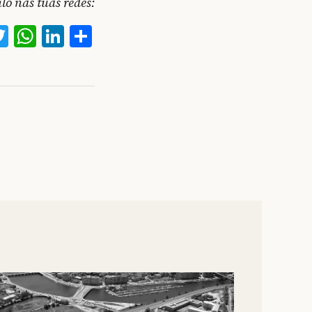
o nas túas redes:
acebook
Twitter
WhatsApp
LinkedIn
Compartir