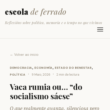
escola
de ferrado
Reflexións sobre política, memoria e o tempo no que vivimos
← Volver ao inicio
,
,
,
DEMOCRACIA
ECONOMÍA
ESTADO DO BENESTAR
·
·
POLÍTICA
9 Maio, 2026
2 min de lectura
Vaca rumia ou… “do
socialismo sáese”
O que realmente avanza, silenciosa pero