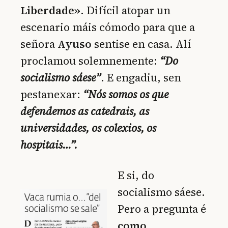
Liberdade»
. Difícil atopar un
escenario máis cómodo para que a
señora
Ayuso
sentise en casa. Alí
proclamou solemnemente:
“Do
socialismo sáese”
. E engadiu, sen
pestanexar:
“Nós somos os que
defendemos as catedrais, as
universidades, os colexios, os
hospitais…”.
E si, do
socialismo sáese.
Pero a pregunta é
como
.