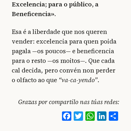
Excelencia; para o público, a
Beneficencia».
Esa é a liberdade que nos queren
vender: excelencia para quen poida
pagala —os poucos— e beneficencia
para o resto —os moitos—. Que cada
cal decida, pero convén non perder
o olfacto ao que
“va-ca-yendo”
.
Grazas por compartilo nas túas redes:
Facebook
Twitter
WhatsA
Linke
Co