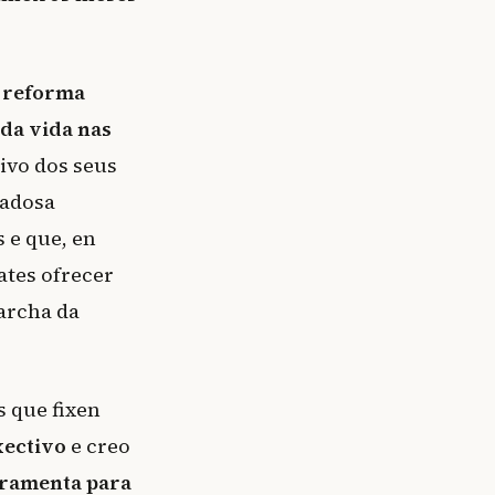
 reforma
 da vida nas
ivo dos seus
dadosa
 e que, en
ates ofrecer
archa da
s que fixen
ectivo
e creo
rramenta para