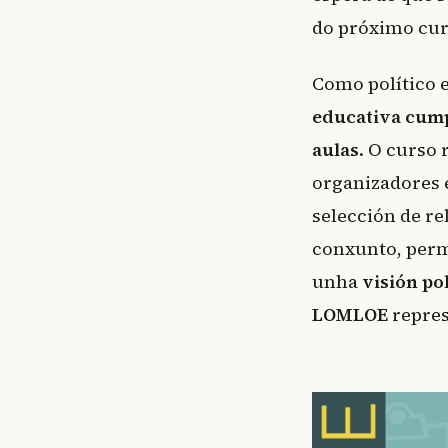
do próximo cur
Como político 
educativa cump
aulas
. O curso
organizadores e
selección de re
conxunto, permi
unha
visión po
LOMLOE
repres