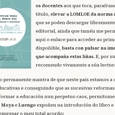
os docentes
aos que toca, parafras
título,
elevar a LOMLOE da norma á
que se poden descargar libremente
editorial, aínda que tamén me perm
aquí o enlace para acceder ao pri
dispoñible,
basta con pulsar na im
que acompaña estas liñas
. E, por s
recomendo vivamente a súa lectur
e o permanente mantra de que neste país estamos a
educativas e conseguindo que as sucesivas reforma
formar a educación nun perpetuo caos, permítome u
e
Moya
e
Luengo
expoñen na introdución do libro e
expresar o meu total acordo: