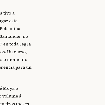
a
tivo a
ugar esta
 Pola miña
 Santander, no
a”
en toda regra
os. Un curso,
para o momento
erencia para un
é
Moya
e
ro volume á
rimeiros meses