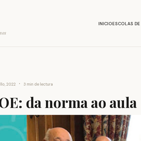
INICIO
ESCOLAS DE
mos
·
llo, 2022
3 min de lectura
E: da norma ao aula