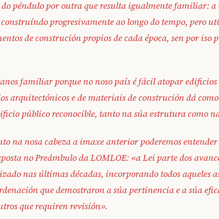
do péndulo por outra que resulta igualmente familiar: 
oi construíndo progresivamente ao longo do tempo, pero u
ementos de construción propios de cada época, sen por iso p
anos familiar porque no noso país é fácil atopar edificios
los arquitectónicos e de materiais de construción dá com
ificio público reconocible, tanto na súa estrutura como n
anto na nosa cabeza a imaxe anterior poderemos entender
exposta no Preámbulo da LOMLOE: «a Lei parte dos avance
lizado nas últimas décadas, incorporando todos aqueles a
ordenación que demostraron a súa pertinencia e a súa efi
tros que requiren revisión».