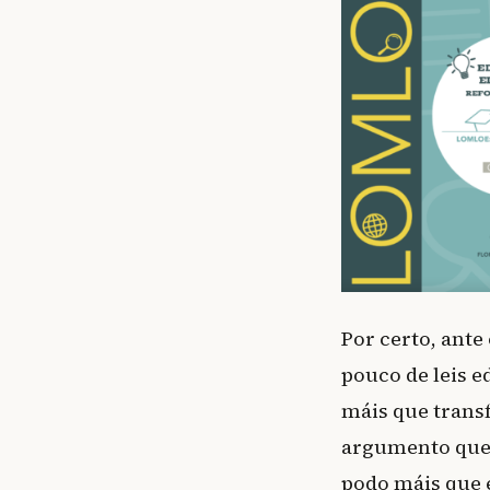
Por certo, ant
pouco de leis 
máis que trans
argumento qu
podo máis que 