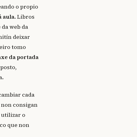
eando o propio
 aula
. Libros
 da web da
itín deixar
meiro tomo
axe da portada
uposto,
a.
 cambiar cada
s non consigan
tilizar o
 co que non