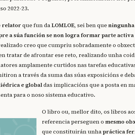
so 2022-23.
e
relator
que fun da
LOMLOE
, sei ben que
ningunha
re a súa función se non logra formar parte activa
 realizado creo que cumpriu sobradamente o obxect
n tratar de afrontar ese reto, realizando unha coi
latores amplamente curtidos nas tarefas educativas
tiron a través da suma das súas exposicións e deb
liédrica e global
das implicacións que a posta en m
enta para o noso sistema educativo.
O libro ou, mellor dito, os libros ao
referencia perseguen o
mesmo obx
que constituirán unha
práctica fe