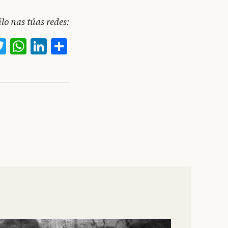
o nas túas redes:
acebook
Twitter
WhatsApp
LinkedIn
Compartir