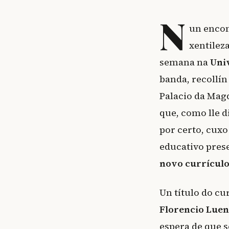
N
un encon
xentileza
semana na
Uni
banda, recollín
Palacio da Mag
que, como lle 
por certo, cuxo
educativo pres
novo currículo
Un título do c
Florencio Lue
espera de que 