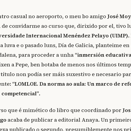
tro casual no aeroporto, o meu bo amigo
José Moy
 de convidarme ao curso que, dirixido por el, tivo l
versidade Internacional Menéndez Pelayo (UIMP)
.
 a luva e o pasado luns, Día de Galicia, planteime en
dalena, para proceder a unha
“inmersión educativ
dixen a Pepe, ben botaba de menos nos últimos temp
 título non podía ser máis suxestivo e necesario 
ente:
“LOMLOE. Da norma ao aula: Un marco de ref
 competencial”
.
urso que é mimético do libro que coordinado por
Jos
ngo
acaba de publicar a editorial Anaya. Un primei
sexa publicado o segundo, presumiblemente nos p