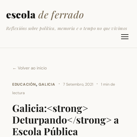
escola
de ferrado
Reflexións sobre política, memoria e o tempo no que vivimos
← Volver ao inicio
,
·
·
EDUCACIÓN
GALICIA
7 Setembro, 2021
1 min de
lectura
Galicia:<strong>
Deturpando</strong> a
Escola Pública