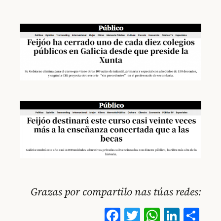
Grazas por compartilo nas túas redes:
Facebook
Twitter
WhatsA
Linke
Co