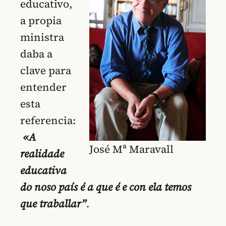
educativo,
a propia
ministra
daba a
clave para
entender
esta
referencia:
«A
José Mª Maravall
realidade
educativa
do noso país é a que é e con ela temos
que traballar”
.