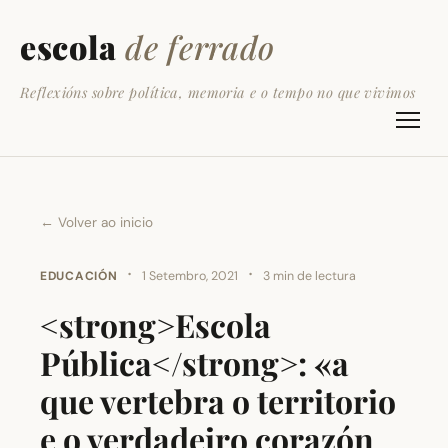
escola
de ferrado
Reflexións sobre política, memoria e o tempo no que vivimos
← Volver ao inicio
·
·
EDUCACIÓN
1 Setembro, 2021
3 min de lectura
<strong>Escola
Pública</strong>: «a
que vertebra o territorio
e o verdadeiro corazón