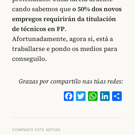
cando sabemos que
o 50% dos novos
empregos requirirán da titulación
de técnicos en FP
.
Afortunadamente, agora si, está a
traballarse e pondo os medios para
conseguilo.
Grazas por compartilo nas túas redes:
Facebook
Twitter
WhatsA
Linke
Co
COMPARTE ESTE ARTIGO