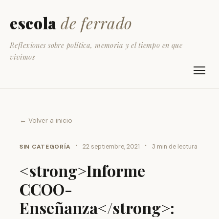
escola
de ferrado
Reflexiones sobre política, memoria y el tiempo en que
vivimos
← Volver a inicio
·
·
SIN CATEGORÍA
22 septiembre, 2021
3 min de lectura
<strong>Informe
CCOO-
Enseñanza</strong>: