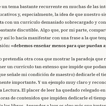
e un tema bastante recurrente en muchas de las in
ucativos y, especialmente, la idea de que nuestro s
ta con un currículo demasiado sobrecargado y con
astante discutible. Algo que, por mi parte, compar
 así lo hacía manifestar con una frase a la que te
sión:
«debemos enseñar menos para que puedan 
o pretendía otra cosa que mostrar la paradoja que 
ener un currículo tan extenso que impide que poda
ue señale mi condición de maestro) dedicarle el t
mente importante. Y un ejemplo muy claro y recono
a Lectura. El placer de leer ha quedado relegado en 
horas de contenidos que impiden dedicarle el tiem
de los libros. Aprender a leer es algo más que junta