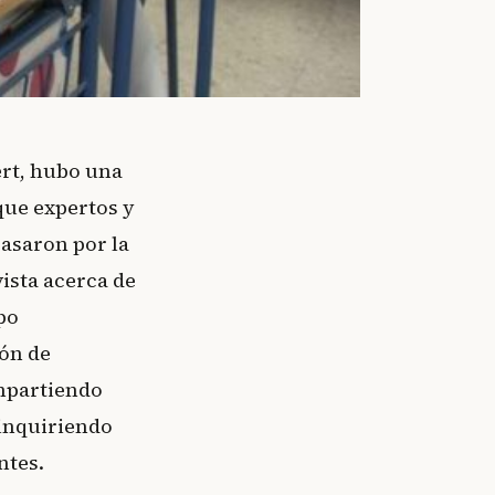
ert, hubo una
que expertos y
pasaron por la
ista acerca de
po
ión de
ompartiendo
 inquiriendo
ntes.