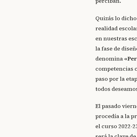
perciban.
Quizás lo dicho
realidad escola
en nuestras esc
la fase de diseñ
denomina
«Per
competencias c
paso por la eta
todos deseamos 
El pasado viern
procedía a la p
el curso 2022-2
será la clave d