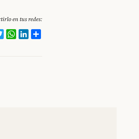
irlo en tus redes:
acebook
Twitter
WhatsApp
LinkedIn
Compartir