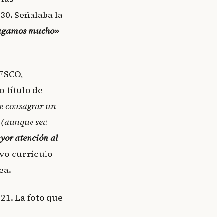
30. Señalaba la
jugamos mucho»
ESCO,
o título de
e consagrar un
o (aunque sea
yor atención al
evo currículo
ea.
2021. La foto que