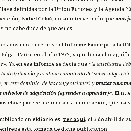
ave definidas por la Unión Europea y la Agenda 20
ucación,
Isabel Celaá
, en su intervención que
«nos 
 Y no cabe duda de que así es.
nos nos acordaremos del
Informe Faure
para la UN
Edgar Faure en el año 1972, y que lucía el magnífic
er»
. Ya en ese informe se decía que
«la enseñanza deb
 la distribución y al almacenamiento del saber adquirid
r, en este domi­nio, de las exageraciones) y
prestar una ma
os métodos de adquisición (aprender a aprender)
«
. El nu
s clave parece atender a esta indicación, que así s
 publicado en
eldiario.es
,
ver aquí
, el 3 de abril de 
entrega está tomada de dicha publicación.