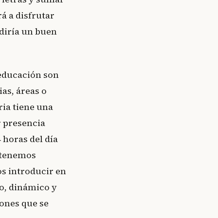
rá a disfrutar
 diría un buen
 educación son
ias, áreas o
ria tiene una
r presencia
4 horas del día
s tenemos
s introducir en
vo, dinámico y
ones que se