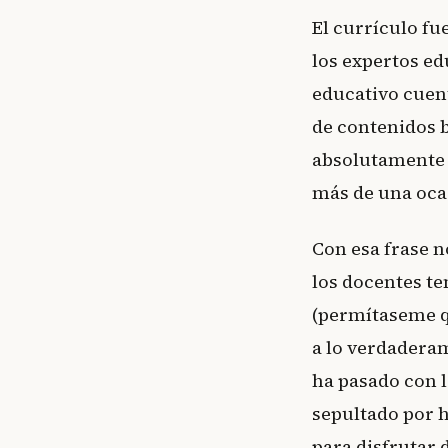
El currículo fu
los expertos ed
educativo cuen
de contenidos b
absolutamente y
más de una oca
Con esa frase n
los docentes t
(permítaseme q
a lo verdadera
ha pasado con l
sepultado por 
para disfrutar 