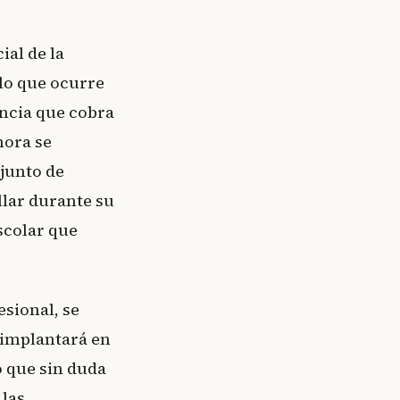
ial de la
 lo que ocurre
ancia que cobra
hora se
njunto de
llar durante su
escolar que
esional, se
e implantará en
o que sin duda
 las