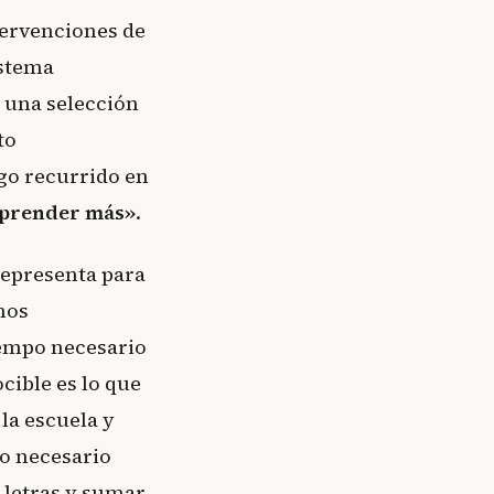
tervenciones de
istema
 una selección
to
ngo recurrido en
aprender más»
.
representa para
mos
iempo necesario
cible es lo que
la escuela y
po necesario
r letras y sumar