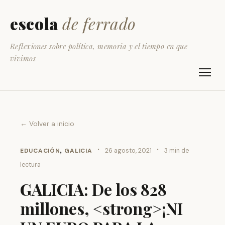
escola
de ferrado
Reflexiones sobre política, memoria y el tiempo en que
vivimos
← Volver a inicio
,
·
·
EDUCACIÓN
GALICIA
26 agosto, 2021
3 min de
lectura
GALICIA: De los 828
millones, <strong>¡NI