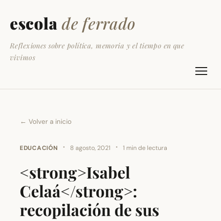
escola
de ferrado
Reflexiones sobre política, memoria y el tiempo en que
vivimos
← Volver a inicio
·
·
EDUCACIÓN
8 agosto, 2021
1 min de lectura
<strong>Isabel
Celaá</strong>:
recopilación de sus