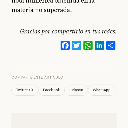
nota numérica obtenida en la
materia no superada.
Gracias por compartirlo en tus redes:
Facebook
Twitter
WhatsA
Linke
Co
COMPARTE ESTE ARTÍCULO
Twitter / X
Facebook
LinkedIn
WhatsApp