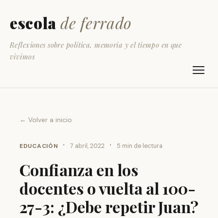
escola
de ferrado
Reflexiones sobre política, memoria y el tiempo en que
vivimos
← Volver a inicio
·
·
EDUCACIÓN
7 abril, 2022
5 min de lectura
Confianza en los
docentes o vuelta al 100-
27-3: ¿Debe repetir Juan?